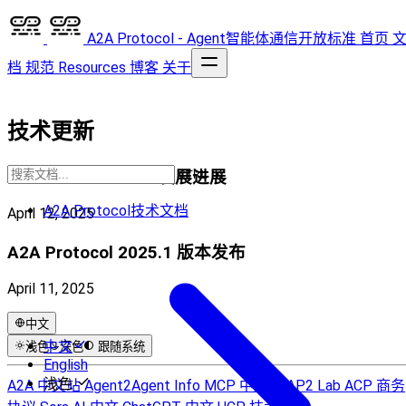
A2A Protocol - Agent智能体通信开放标准
首页
档
规范
Resources
博客
关于
技术更新
A2A Protocol 2025发展进展
CTRL K
A2A Protocol技术文档
April 12, 2025
A2A Protocol 2025.1 版本发布
April 11, 2025
中文
中文
浅色
深色
跟随系统
English
浅色
A2A 中文站
Agent2Agent Info
MCP 中文站
AP2 Lab
ACP 商务