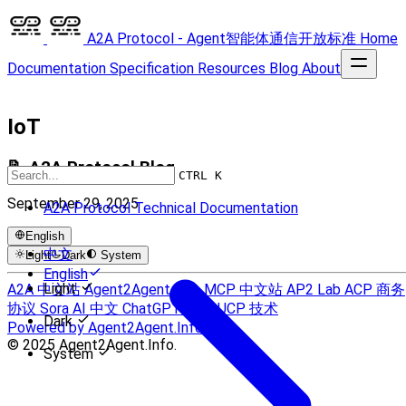
A2A Protocol - Agent智能体通信开放标准
Home
Documentation
Specification
Resources
Blog
About
IoT
📝 A2A Protocol Blog
CTRL K
September 29, 2025
A2A Protocol Technical Documentation
English
中文
Light
Dark
System
English
Light
A2A 中文站
Agent2Agent Info
MCP 中文站
AP2 Lab
ACP 商务
协议
Sora AI 中文
ChatGPT 中文
UCP 技术
Dark
Powered by Agent2Agent.Info
© 2025 Agent2Agent.Info.
System