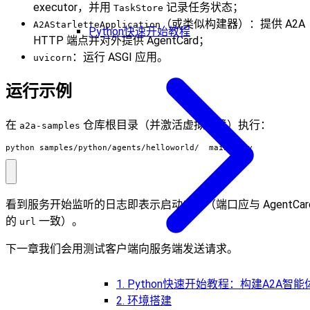
executor，并用
记录任务状态；
TaskStore
（或类似构建器）：提供 A2A
A2AStarletteApplication
Python快速开始教程
HTTP 端点并对外提供 AgentCard；
：运行 ASGI 应用。
uvicorn
运行示例
在
仓库根目录（并激活虚拟环境）执行：
a2a-samples
python samples/python/agents/helloworld/__main__.py
看到服务开始监听的日志即表示启动成功（端口应与 AgentCar
的
一致）。
url
下一章我们会用测试客户端向服务端发送请求。
1. Python快速开始教程：构建A2A智能
2. 环境搭建