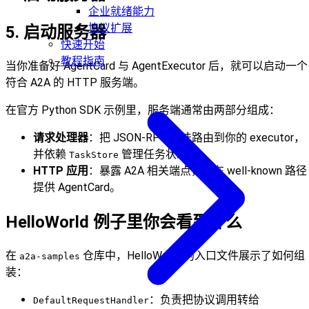
企业就绪能力
协议扩展
5. 启动服务器
快速开始
教程指南
当你准备好 AgentCard 与 AgentExecutor 后，就可以启动一个
符合 A2A 的 HTTP 服务端。
在官方 Python SDK 示例里，服务端通常由两部分组成：
请求处理器
：把 JSON-RPC 方法路由到你的 executor，
并依赖
管理任务状态；
TaskStore
HTTP 应用
：暴露 A2A 相关端点，并在 well-known 路径
提供 AgentCard。
HelloWorld 例子里你会看到什么
在
仓库中，HelloWorld 的入口文件展示了如何组
a2a-samples
装：
：负责把协议调用转给
DefaultRequestHandler