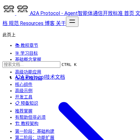
A2A Protocol - Agent智能体通信开放标准
首页
档
规范
Resources
博客
关于
此页上
📚 教程章节
🎯 学习目标
基础概念掌握
CTRL K
实践开发技能
高级功能应用
A2A Protocol技术文档
🔧 技术栈介绍
核心组件
高级示例
开发工具
📋 预备知识
推荐掌握
有帮助但非必须
🏗️ 教程架构
第一阶段：基础构建
第二阶段：功能扩展