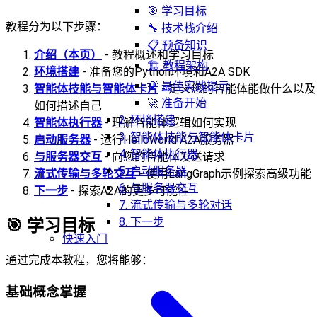
🎯 学习目标
教程分为以下步骤：
🔧 技术栈介绍
📋 预备知识
介绍（本页）
- 教程概述和学习目标
🏗️ 教程架构
环境搭建
- 准备您的Python环境和A2A SDK
💡 最佳实践提示
智能体技能与智能体卡片
- 定义您的智能体能做什么以及
🚀 准备开始
如何描述自己
2. 环境搭建
智能体执行器
- 理解智能体逻辑如何实现
3. 智能体技能与智能体卡片
启动服务器
- 运行Helloworld A2A服务器
4. 智能体执行器
与服务器交互
- 向您的智能体发送请求
5. 启动服务器
流式传输与多轮交互
- 使用LangGraph示例探索高级功能
6. 与服务器交互
下一步
- 探索A2A的更多可能性
7. 流式传输与多轮对话
8. 下一步
🎯
学习目标
快速入门
通过完成本教程，您将能够：
基础概念掌握