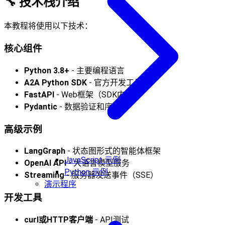
🔧
技术栈介绍
本教程将使用以下技术：
核心组件
Python 3.8+
- 主要编程语言
A2A Python SDK
- 官方开发工具包
FastAPI
- Web框架（SDK内置）
Pydantic
- 数据验证和序列化
高级示例
LangGraph
- 状态图形式的智能体框架
JavaScript 示例
OpenAI API
- 大语言模型服务
Python 示例
Streaming
- 服务器发送事件（SSE）
演示程序
开发工具
curl或HTTP客户端
- API测试