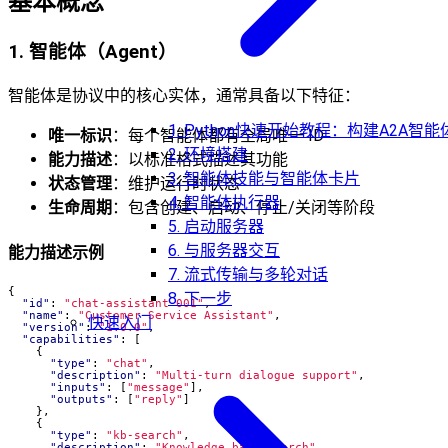
基本概念
1. 智能体（Agent）
智能体是协议中的核心实体，通常具备以下特征：
1. Python快速开始教程：构建A2A智能
唯一标识
：每个智能体都有全局唯一 ID
2. 环境搭建
能力描述
：以标准格式描述其功能
3. 智能体技能与智能体卡片
状态管理
：维护运行时状态
4. 智能体执行器
生命周期
：包含创建、启动、停止/关闭等阶段
5. 启动服务器
6. 与服务器交互
能力描述示例
7. 流式传输与多轮对话
{
8. 下一步
"id"
:
"chat-assistant-001"
,
"name"
:
"Customer Service Assistant"
,
快速入门
"version"
:
"1.0.0"
,
"capabilities"
:
[
{
"type"
:
"chat"
,
"description"
:
"Multi-turn dialogue support"
,
"inputs"
:
[
"message"
],
"outputs"
:
[
"reply"
]
},
{
"type"
:
"kb-search"
,
"description"
:
"Knowledge base search"
,