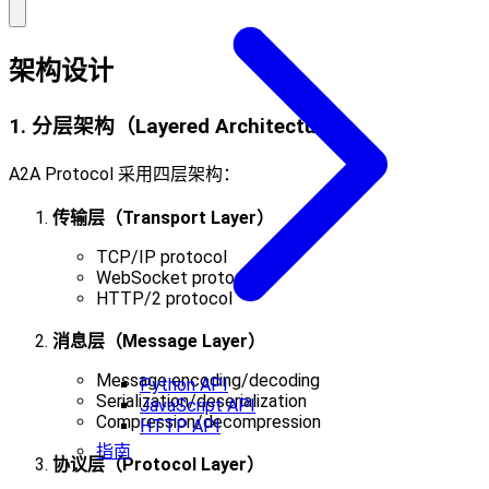
架构设计
1. 分层架构（Layered Architecture）
A2A Protocol 采用四层架构：
传输层（Transport Layer）
TCP/IP protocol
WebSocket protocol
HTTP/2 protocol
消息层（Message Layer）
Message encoding/decoding
Python API
Serialization/deserialization
JavaScript API
Compression/decompression
HTTP API
指南
协议层（Protocol Layer）