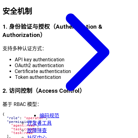
安全机制
1. 身份验证与授权（Authentication &
Authorization）
支持多种认证方式：
API key authentication
OAuth2 authentication
Certificate authentication
Token authentication
2. 访问控制（Access Control）
基于 RBAC 模型：
{
编码规范
"role"
:
"operator"
,
"permissions"
:
[
开发者工具
"agent:read"
,
"task:create"
,
故障排查
"task:read"
],
社区中心