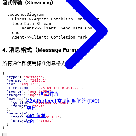
流式传输（Streaming）
  sequenceDiagram

    Client->>Agent: Establish Connection

    loop Data Stream

        Agent->>Client: Send Data Chunk

    end

4. 消息格式（Message Format）
所有通信都使用标准消息格式：
{
"type"
:
"message"
,
"version"
:
"2025.1"
,
"id"
:
"msg-123"
,
"timestamp"
:
"2025-04-12T10:30:00Z"
,
"source"
:
"agent-001"
,
UI 组件库
"target"
:
"agent-002"
,
"payload"
:
{
A2A Protocol 常见问题解答 (FAQ)
"content"
:
"Message content"
,
"format"
:
"text"
架构
},
"metadata"
:
{
API 参考
"trace_id"
:
"trace-123"
,
"priority"
:
"normal"
API
}
}