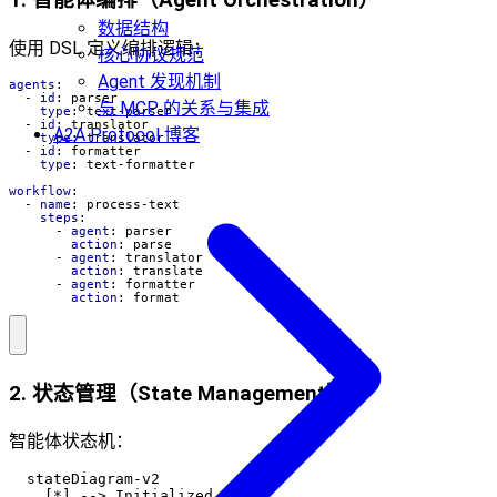
数据结构
使用 DSL 定义编排逻辑：
核心协议规范
Agent 发现机制
agents
:
- 
id
:
parser
与 MCP 的关系与集成
type
:
text-parser
- 
id
:
translator
A2A Protocol 博客
type
:
translator
- 
id
:
formatter
type
:
text-formatter
workflow
:
- 
name
:
process-text
steps
:
- 
agent
:
parser
action
:
parse
- 
agent
:
translator
action
:
translate
- 
agent
:
formatter
action
:
format
2. 状态管理（State Management）
智能体状态机：
  stateDiagram-v2

    [*] --> Initialized
