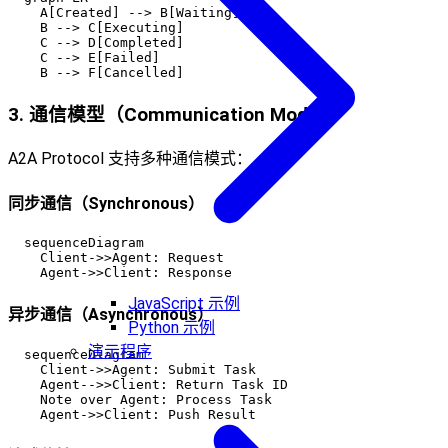
    A[Created] --> B[Waiting]

    B --> C[Executing]

    C --> D[Completed]

    C --> E[Failed]

3. 通信模型（Communication Model）
A2A Protocol 支持多种通信模式：
同步通信（Synchronous）
  sequenceDiagram

    Client->>Agent: Request

JavaScript 示例
异步通信（Asynchronous）
Python 示例
演示程序
  sequenceDiagram

    Client->>Agent: Submit Task

    Agent-->>Client: Return Task ID

    Note over Agent: Process Task
