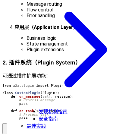
Message routing
Flow control
Error handling
应用层（Application Layer）
Business logic
State management
Plugin extensions
2. 插件系统（Plugin System）
可通过插件扩展功能：
from
a2a.plugin
import
Plugin
class
CustomPlugin
(
Plugin
):
def
on_message
(
self
,
message
):
# Process message
pass
发现机制指南
def
on_task
(
self
,
task
):
# Process task
安全指南
pass
最佳实践