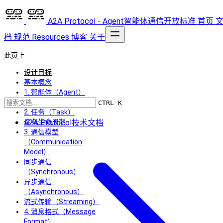
A2A Protocol - Agent智能体通信开放标准
首页
档
规范
Resources
博客
关于
此页上
设计目标
基本概念
1. 智能体（Agent）
能力描述示例
CTRL K
2. 任务（Task）
A2A Protocol技术文档
任务生命周期
3. 通信模型
（Communication
Model）
同步通信
（Synchronous）
异步通信
（Asynchronous）
流式传输（Streaming）
4. 消息格式（Message
Format）