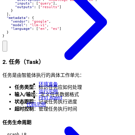
"inputs"
:
[
"query"
],
"outputs"
:
[
"results"
]
}
],
"metadata"
:
{
"vendor"
:
"google"
,
"model"
:
"llm-v1"
,
"language"
:
[
"en"
,
"es"
]
}
}
2. 任务（Task）
任务是由智能体执行的具体工作单元：
环境准备
任务类型
：标识任务应如何处理
运行示例
输入/输出
：定义任务数据格式
First Agent
状态跟踪
：记录任务执行进度
代码示例
超时控制
：管理任务执行时间
任务生命周期
  graph LR
