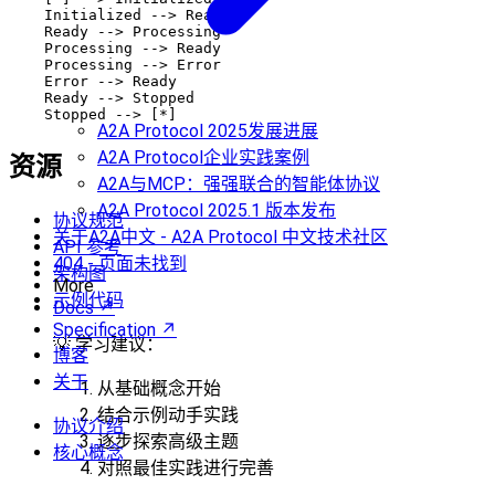
    Initialized --> Ready

    Ready --> Processing

    Processing --> Ready

    Processing --> Error

    Error --> Ready

    Ready --> Stopped

A2A Protocol 2025发展进展
A2A Protocol企业实践案例
资源
A2A与MCP：强强联合的智能体协议
A2A Protocol 2025.1 版本发布
协议规范
关于A2A中文 - A2A Protocol 中文技术社区
API 参考
404 - 页面未找到
架构图
More
示例代码
Docs ↗
Specification ↗
💡 学习建议：
博客
关于
从基础概念开始
结合示例动手实践
协议介绍
逐步探索高级主题
核心概念
对照最佳实践进行完善