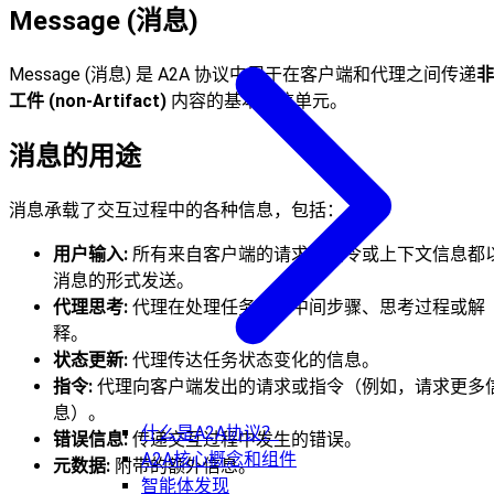
Message (消息)
Message (消息) 是 A2A 协议中用于在客户端和代理之间传递
非
工件 (non-Artifact)
内容的基本通信单元。
消息的用途
消息承载了交互过程中的各种信息，包括：
用户输入:
所有来自客户端的请求、指令或上下文信息都
消息的形式发送。
代理思考:
代理在处理任务时的中间步骤、思考过程或解
释。
状态更新:
代理传达任务状态变化的信息。
指令:
代理向客户端发出的请求或指令（例如，请求更多
息）。
什么是A2A协议？
错误信息:
传递交互过程中发生的错误。
A2A核心概念和组件
元数据:
附带的额外信息。
智能体发现