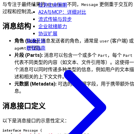
与专注于最终结果的
不同，
更侧重于交互的
任务生命周期
Artifact
Message
过程和控制流。
A2A与MCP：详细对比
流式传输与异步
消息结构
企业就绪能力
协议扩展
快速开始
角色 (Role):
消息发送者的角色，通常是
(客户端) 或
user
教程指南
(代理)。
agent
片段 (Parts):
消息可以包含一个或多个
，每个
Part
Part
代表不同类型的内容（如文本、文件引用等）。这使得一
个消息可以同时传递多种类型的信息，例如用户的文本描
述和相关的上下文文件。
元数据 (Metadata):
可选的元数据字段，用于携带额外
息。
消息接口定义
以下是消息接口的示意性定义：
interface
Message
{