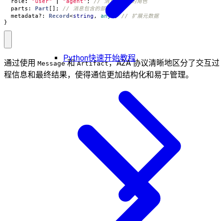
role
:
"user"
|
"agent"
;
parts
: 
Part
[];
metadata?
: 
Record
<
string
,
any
>;
}
Python快速开始教程
通过使用
和
，A2A 协议清晰地区分了交互过
Message
Artifact
程信息和最终结果，使得通信更加结构化和易于管理。