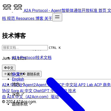
A2A Protocol - Agent智能体通信开放标准
首页
档
规范
Resources
博客
关于
技术博客
A2A Protocol 博客
CTRL K
A2A Protocol技术文档
June 30, 2025
中文
中文
浅色
深色
跟随系统
English
浅色
A2A 中文站
Agent2Agent Info
MCP 中文站
AP2 Lab
ACP 商务
协议
Sora AI 中文
ChatGPT 中文
UCP 技术
深色
由 A2A 中文（A2Acn.com）驱动
© 2024 A2Acn.com.
跟随系统