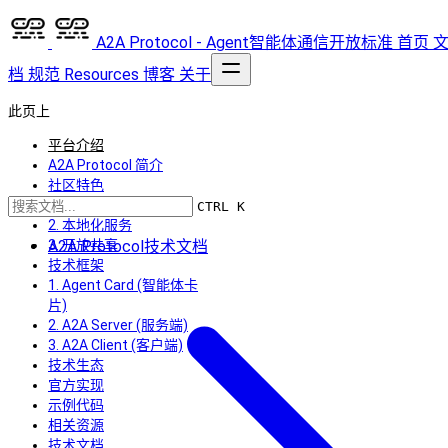
A2A Protocol - Agent智能体通信开放标准
首页
档
规范
Resources
博客
关于
此页上
平台介绍
A2A Protocol 简介
社区特色
1. 技术深度
CTRL K
2. 本地化服务
A2A Protocol技术文档
3. 开放共享
技术框架
1. Agent Card (智能体卡
片)
2. A2A Server (服务端)
3. A2A Client (客户端)
技术生态
官方实现
示例代码
相关资源
技术文档