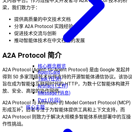
文内容平台。作为连接中文开发者与 A2A Protocol 技术的桥
梁，我们致力于：
提供高质量的中文技术文档
分享 A2A Protocol 实践经验
促进技术交流与创新
推动智能体技术在中文社区的发展
A2A Protocol 简介
核心概念概览
A2A Protocol (Agent-to-Agent Protocol) 是由 Google 发起并
AgentCard
得到 50 多家顶级技术伙伴支持的开源智能体通信协议。该协
Task (任务)
旨在成为智能体互联网时代的 HTTP，为数十亿智能体构建开
Artifact (工件)
放、安全、高效的协作网络。
Message (消息)
Part (片段)
A2A Protocol 与 Anthropic 的 Model Context Protocol (MCP)
核心主题
形成互补，后者专注于为智能体提供工具和上下文支持，而
A2A Protocol 则致力于解决大规模多智能体系统部署中的互操
作性挑战。